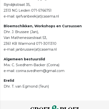
Rijndijkstraat 35,
2313 NG Leiden 071-5766751
e-mail: sjefvanbeek(at)casema.nl
Bloemschikken, Workshops en Cursussen
Dhr. J. Brussee (Jan),
Van Mathenessestraat 53,
2361 KB Warmond 071-3011310
e-mail: janbrussee(at)casema.nl
Algemeen bestuurslid
Mw. C. Svedhem-Backer (Corina)
e-mail: corina.svedhem@gmail.com
Erelid
Dhr. T. van Egmond (Teun)