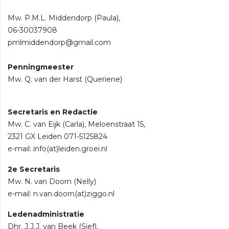
Mw. P.M.L. Middendorp (Paula),
06-30037908
pmlmiddendorp@gmail.com
Penningmeester
Mw. Q. van der Harst (Queriene)
Secretaris en Redactie
Mw. C. van Eijk (Carla), Meloenstraat 15,
2321 GX Leiden 071-5125824
e-mail: info(at)leiden.groei.nl
2e Secretaris
Mw. N. van Doorn (Nelly)
e-mail: n.van.doorn(at)ziggo.nl
Ledenadministratie
Dhr. J.J.J. van Beek (Sjef),