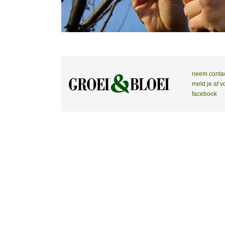
neem conta
meld je af v
facebook