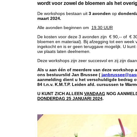
wordt voor zowel de bloemen als het overig
De workshops bestaan uit
3 avonden
op
donderda
maart 2024.
Alle avonden beginnen om
19.30 UUR
De kosten voor deze 3 avonden zijn € 90,-- of € 30,-
bloemen en materiaal). Bij afzegging tot een week v
ingekocht en is er geen teruggave mogelijk. U kunt
uw plaats laten deelnemen.
Deze workshops zijn zeer succesvol en zij zijn daa
Als u aan één of meerdere van deze workshop a
ons bestuurslid Jan Brussee (
janbrussee@cas
aanmelding dient u het verschuldigde bedrag
o
84 t.n.v. K.M.T.P. Leiden afd. cursussen te Wa
U KUNT ZICH ALLEEN
VANDAAG
NOG AANMELD
DONDERDAG 25 JANUARI 2024
.