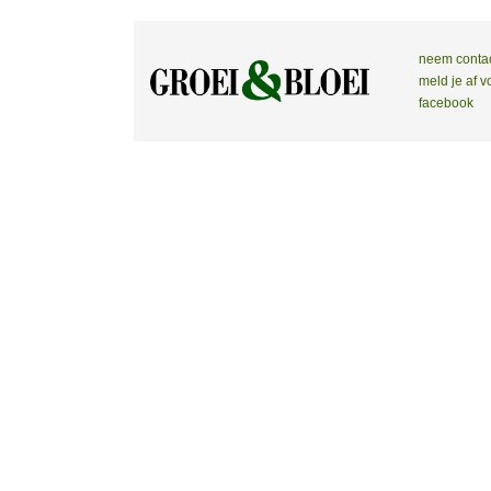
neem conta
meld je af v
facebook